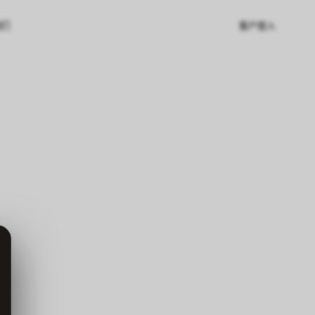
们
客户登入