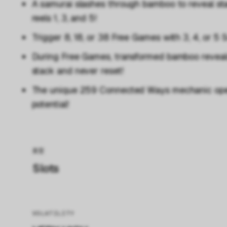
A samurai slashes through bamboo to reveal st
reels 1, 3, and 5!
Trigger 8, 18, or 38 Free Games with 3, 4, or 5 S
During Free Games, transformed bamboo reveals 
stack and never reset!
The unique 259 Connected Ways mechanic ope
potential!
类型
Slots
VOLATILITY