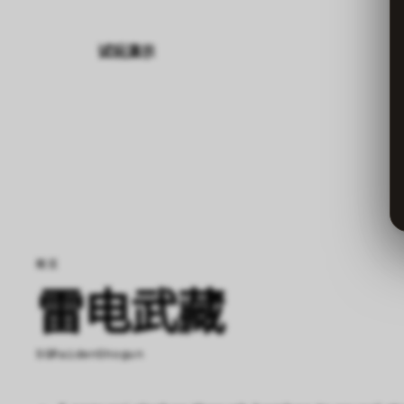
试玩演示
概览
雷电武藏
SGRaidenShogun