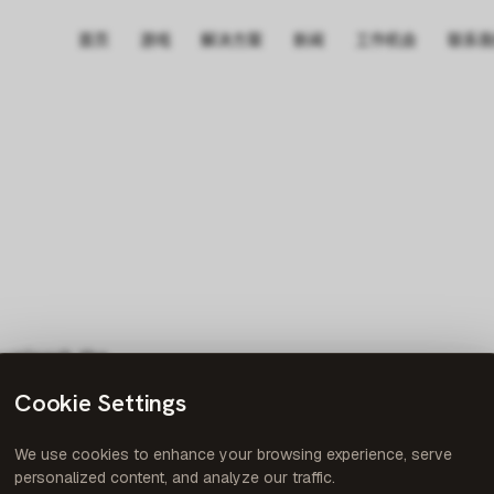
首页
游戏
解决方案
新闻
工作机会
联系我
o unleash the