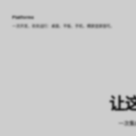
Platforms
一次开发，处处运行：桌面、平板、手机，横屏竖屏皆可。
让
一次集