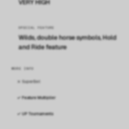
VERY HIGH
SPECIAL FEATURE
Wilds, double horse symbols, Hold
and Ride feature
MORE INFO
SuperBet
Feature Multiplier
UP Tournaments