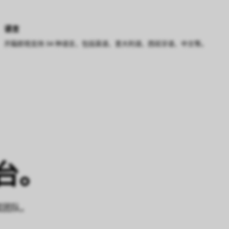
语言
开箱即用支持 34 种语言，包括英语、意大利语、西班牙语、中文等。
台。
成团队。