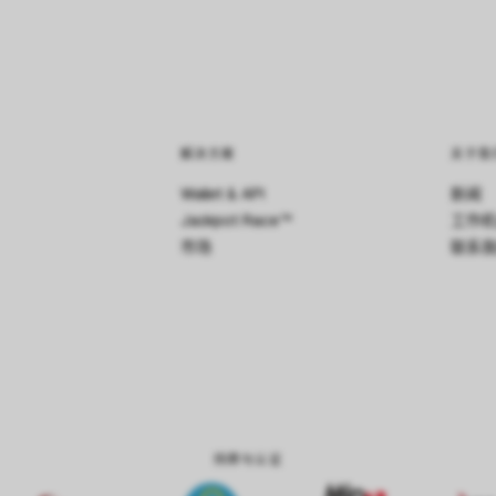
解决方案
关于我
Wallet & API
新闻
Jackpot Race™
工作
市场
联系
持牌与认证