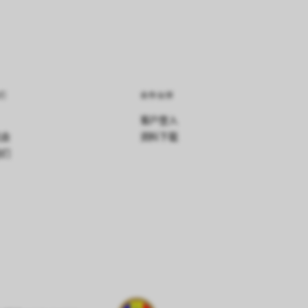
们
合作伙伴
客户登入
机会
资料下载
我们