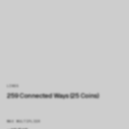
LINES
259 Connected Ways (25 Coins)
MAX MULTIPLIER