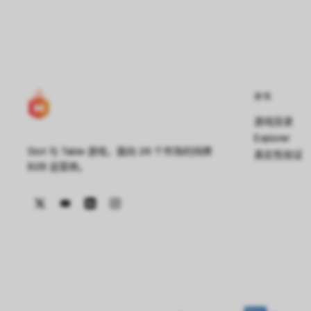
游戏
游戏目录
Explorer
Slot 与 Table 游戏，面向 26 个市场的持牌
真实性验证
B2B 运营商。