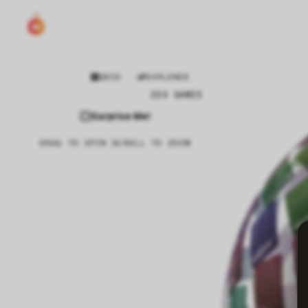
GRID
EXPLORER
224 GAMES
Surprise Me!
DRAG TO SPIN
·
SCROLL TO ZOOM