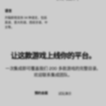
语言
开箱即用支持 34 种语言，包括
英语、意大利语、西班牙语、中
文等。
让这款游戏上线你的平台。
一次集成即可覆盖我们 200 多款游戏的完整目录。
欢迎联系集成团队。
预约会面
试玩演示