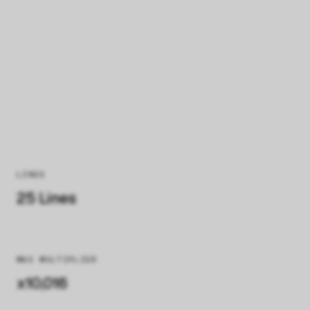
LINES
25 Lines
MAX MULTIPLIER
x10,016