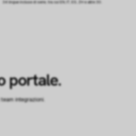
34 lingue incluse di serie, tra cui EN, IT, ES, ZH e altre 30.
o portale.
l team integrazioni.