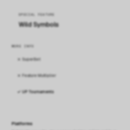
SPECIAL FEATURE
Wild Symbols
MORE INFO
SuperBet
Feature Multiplier
UP Tournaments
Platforms