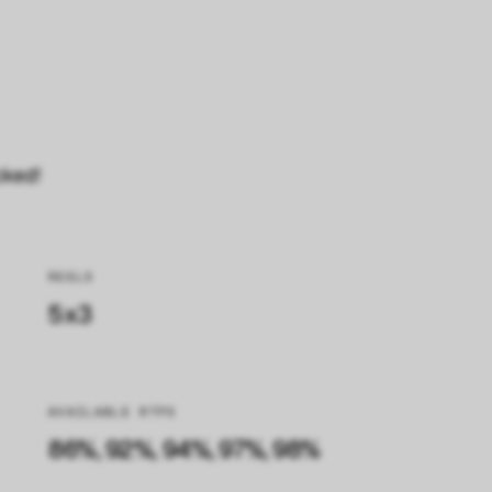
cked!
REELS
5x3
AVAILABLE RTPS
86%, 92%, 94%, 97%, 98%