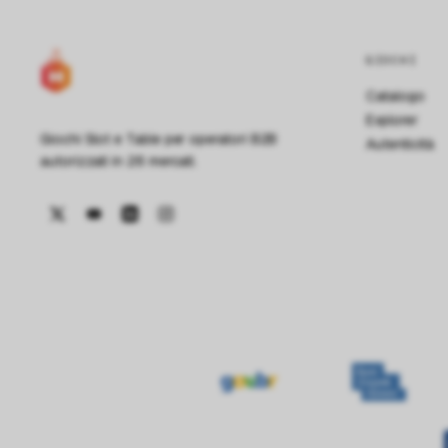
GIOCHI
Catalogo
Explorer
Giochi Slot e Table per operatori B2B
Autenticità
autorizzati in 26 mercati.