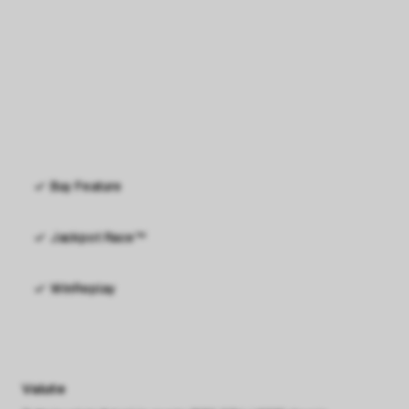
Buy Feature
Jackpot Race™
WinReplay
Valute