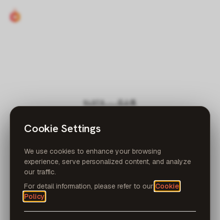
SLOTS · 已上线
巴巴亚加
Unlock the secrets of Slavic sorcery with Baba
Yaga’s enigmatic magic!
类型
LINES
Slots
25 Lines