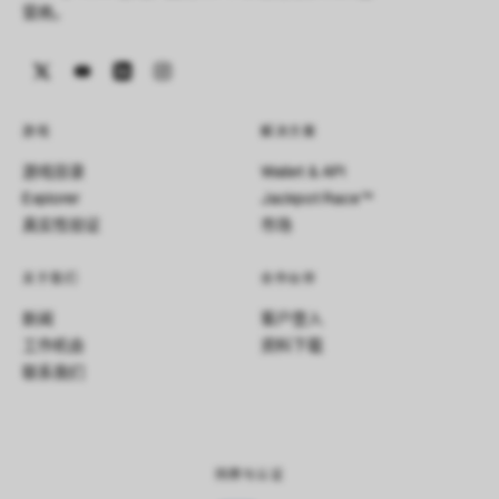
游戏
解决方案
游戏目录
Wallet & API
Explorer
Jackpot Race™
真实性验证
市场
关于我们
合作伙伴
新闻
客户登入
工作机会
资料下载
联系我们
持牌与认证