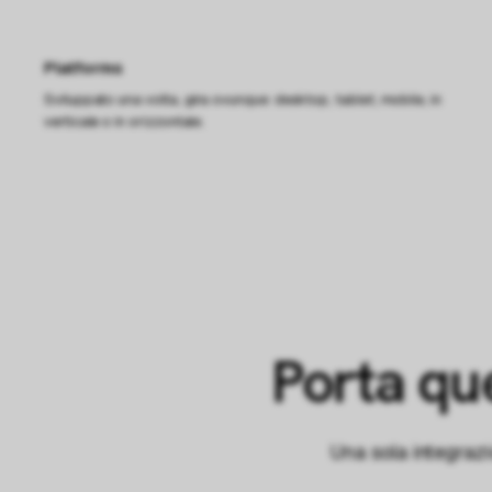
Platforms
Sviluppato una volta, gira ovunque: desktop, tablet, mobile, in
verticale o in orizzontale.
Porta que
Una sola integrazio