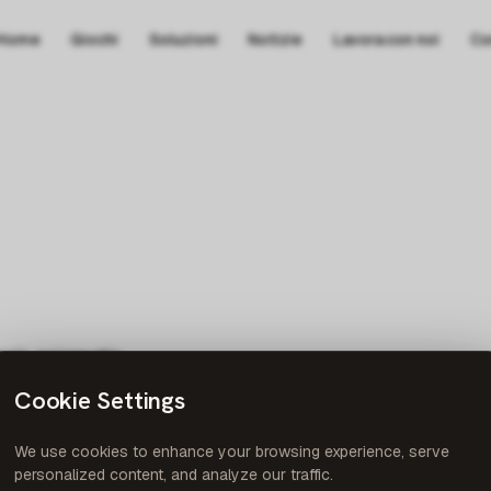
Home
Giochi
Soluzioni
Notizie
Lavora con noi
Co
ga’s enigmatic