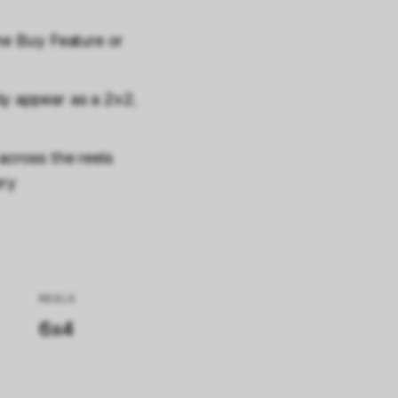
he Buy Feature or
y appear as a 2x2,
across the reels
ery
REELS
6x4