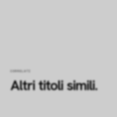
CORRELATI
Altri titoli simili.
SLOTS
SLOTS
Rhythm Nights
Galaxy 