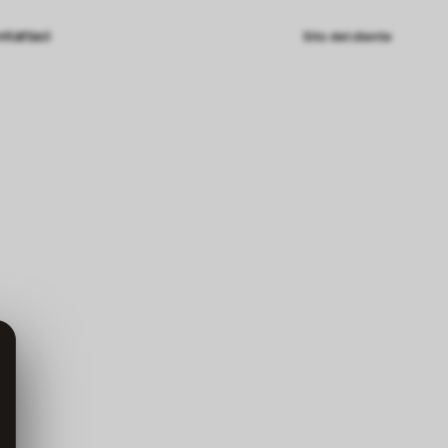
ntattaci
Sito del cliente