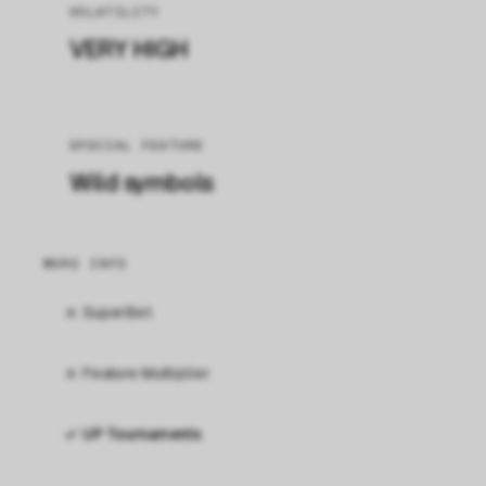
VOLATILITY
VERY HIGH
SPECIAL FEATURE
Wild symbols
MORE INFO
SuperBet
Feature Multiplier
UP Tournaments