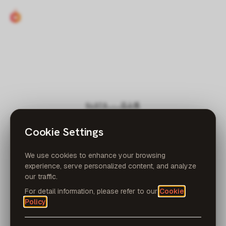
SLOTS · 已上线
越野竞赛
Rev up the reels in MX Mania—where every spin
puts you on track for turbo-charged wins!
类型
LINES
Slots
25 Lines