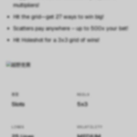
multipliers!
Hit the grid—get 27 ways to win big!
Scatters pay anywhere – up to 500x your bet!
Hit Holeshot for a 3x3 grid of wins!
类型
REELS
Slots
5x3
LINES
VOLATILITY
25 Lines
MEDIUM