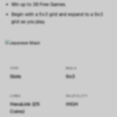
Win up to 38 Free Games.
Begin with a 5x3 grid and expand to a 9x3
grid as you play.
TIPO
REELS
Slots
9x3
LINES
VOLATILITY
HexaLink (25
HIGH
Coins)