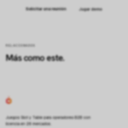
Solicitar una reunión
Jugar demo
RELACIONADOS
Más como este.
SLOTS
SLOTS
SLOTS
SLOTS
Rhythm Nights
Galaxy Babies
Happy Hatchlings
Nuwa Deluxe
Juegos Slot y Table para operadores B2B con
licencia en 26 mercados.