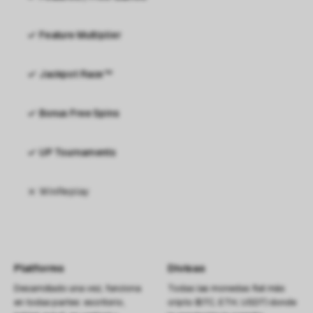
Feature Multiplier
Jackpot Race™
Bonus Free Spins
UP Tournaments
WinReplay
Platforms
Divisas
Desarrollado una vez, funciona
Todas las monedas fiat más
en todas partes: escritorio,
cripto (BTC, ETH, USDT) donde