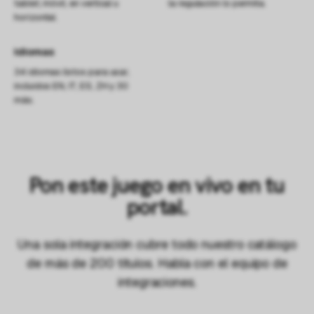
tablet, móvil, en vertical u
la regulación lo permita.
horizontal.
Idiomas
34 idiomas listos para usar,
incluidos EN, IT, ES, ZH y 30
más.
Pon este juego en vivo en tu
portal.
Una sola integración cubre todo nuestro catálogo
de más de 200 títulos. Habla con el equipo de
integraciones.