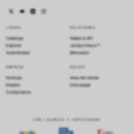
JUEGOS
SOLUCIONES
Catálogo
Wallet & API
Explorer
Jackpot Race™
Autenticidad
Mercados
EMPRESA
SOCIOS
Noticias
Area del cliente
Empleo
Descargas
Contáctanos
CON LICENCIA Y CERTIFICADO