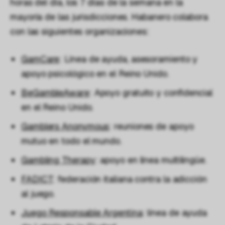
horas del día, los 7 días de la semana en la
mayoría de las jurisdicciones. Habanero colabora
con las siguientes organizaciones:
GamCare
: Línea de ayuda, asesoramiento y
apoyo psicológico en el Reino Unido.
BeGambleAware
: Apoyo gratuito y confidencial
en el Reino Unido.
Gamblers Anonymous
: reuniones de apoyo
mutuo en todo el mundo.
Gambling Therapy
: apoyo en línea multilingüe.
FADICT
: federación italiana contra la adicción
al juego.
Juego Responsable Argentina
: línea de ayuda