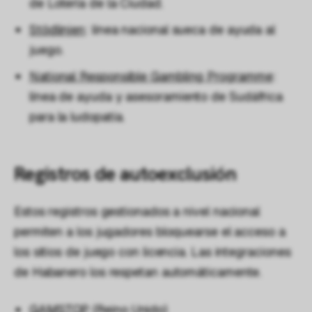
de Lotería de la Ciudad.
Stödlinjen
: línea nacional sueca de ayuda al
juego.
National Responsible Gambling Programme
:
línea de ayuda y asesoramiento de Sudáfrica
para la ludopatía.
Registros de autoexclusión
Estos registros gestionados a nivel nacional
permiten a los jugadores bloquearse el acceso a
los sitios de juego con licencia. Las integraciones
de Habanero los respetan automáticamente.
GAMSTOP
(Reino Unido)