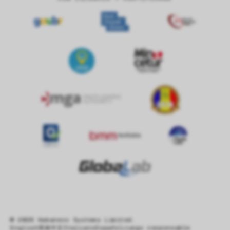
© 2026 Habanero Systems Limited.
English
简体中文
Italiano
Español
Juego responsable