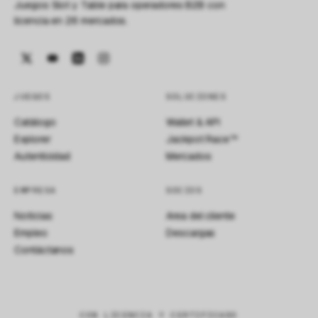
Juegos Slot y Table para operadores B2B con
licencia en 26 mercados.
JUEGOS
SOLUCIONES
Catálogo
Wallet & API
Explorer
Jackpot Race™
Autenticidad
Mercados
EMPRESA
SOCIOS
Noticias
Area del cliente
Empleo
Descargas
Contáctanos
CON LICENCIA Y CERTIFICADO