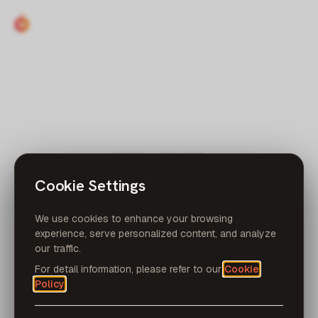
SLOTS · EN VIVO
Happy Hatchlings
Un nuevo lanzamiento del estudio Habanero.
TIPO
LINES
Slots
243 Ways (25 Coins)