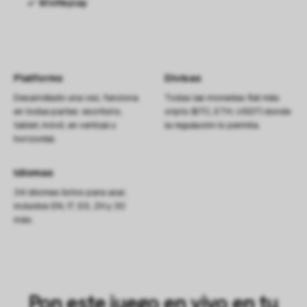
Platforms
Divisas
Desarrollado una vez, funciona
Todas las monedas fiat más
en todas partes: escritorio,
cripto (BTC, ETH, USDT) donde
tablet, móvil, en vertical u
la regulación lo permita.
horizontal.
Idiomas
34 idiomas listos para usar,
incluidos EN, IT, ES, ZH y 30
más.
Pon este juego en vivo en tu