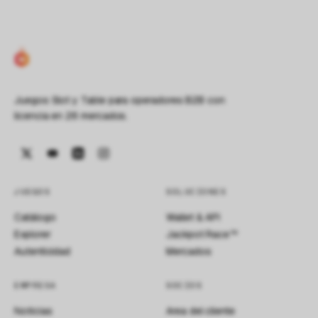
Juegos Slot y Table para operadores B2B con
licencia en 26 mercados.
JUEGOS
SOLUCIONES
Catálogo
Wallet & API
Explorer
Jackpot Race™
Autenticidad
Mercados
EMPRESA
SOCIOS
Noticias
Area del cliente
Empleo
Descargas