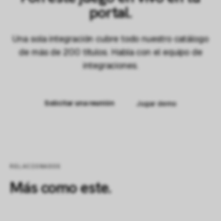
portal.
Una sola integración cubre todo nuestro catálogo
de más de 200 títulos. Habla con el equipo de
integraciones.
Solicitar una reunión
Jugar demo
RELACIONADOS
Más como este.
SLOTS
SLOTS
SLOTS
SLOTS
Rhythm Nights
Galaxy Babies
Nuwa Deluxe
Steampunk Plinko