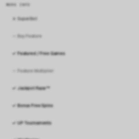
SuperBet
Buy Feature
Featured / Free Games
Feature Multiplier
Jackpot Race™
Bonus Free Spins
UP Tournaments
WinReplay