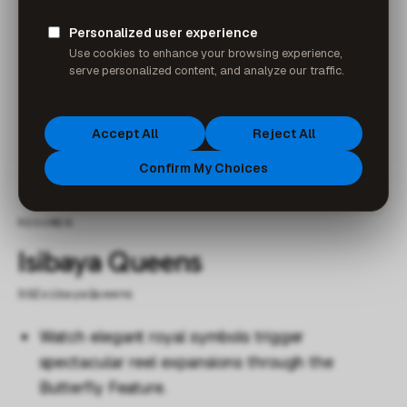
Jugar demo
RESUMEN
Isibaya Queens
SGIsibayaQueens
Watch elegant royal symbols trigger
spectacular reel expansions through the
Butterfly Feature.