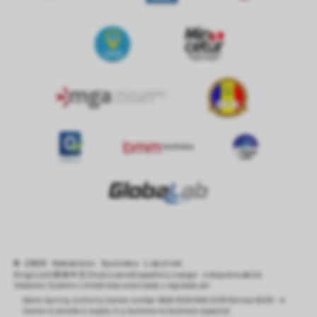
© 2026 Habanero Systems Limited.
English
简体中文
Italiano
Español
Juego responsable
Habanero Systems Limited está autorizada y regulada por:
Malta Gaming Authority
, licence number MGA/B2B/643/2018 (Service (B2B) - A
licence to provide a supply in a business-to-business capacity)
Romania Gaming Authority (ONJN)
, licence Nr.2111/29.09.2020 (Clasa a II-a)