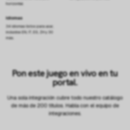
Idiomas
34 idiomas listos para usar,
incluidos EN, IT, ES, ZH y 30
más.
Pon este juego en vivo en tu
portal.
Una sola integración cubre todo nuestro catálogo
de más de 200 títulos. Habla con el equipo de
integraciones.
Solicitar una reunión
Jugar demo