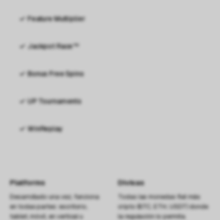
Feature Multiplier
Jackpot Race™
Bonus Free Spins
UP Tournaments
WinReplay
Platforms
Divisas
Desarrollado una vez, funciona
Todas las monedas fiat más
en todas partes: escritorio,
cripto (BTC, ETH, USDT) donde
tablet, móvil, en vertical u
la regulación lo permita.
horizontal.