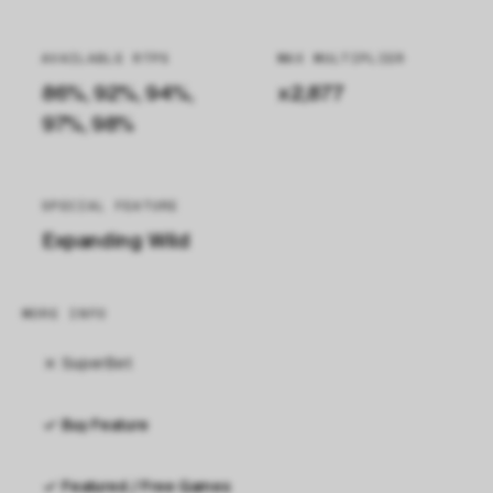
AVAILABLE RTPS
MAX MULTIPLIER
86%, 92%, 94%,
x2,877
97%, 98%
SPECIAL FEATURE
Expanding Wild
MORE INFO
SuperBet
Buy Feature
Featured / Free Games