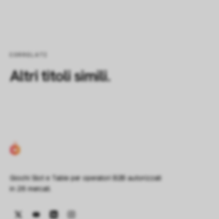
CORRELATI
Altri titoli simili.
SLOTS
SLOTS
SLOTS
SLOTS
Rhythm Nights
Galaxy Babies
Happy Hatchlings
Nuwa Deluxe
Giochi Slot e Table per operatori B2B autorizzati
in 26 mercati.