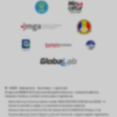
© 2026 Habanero Systems Limited.
English
简体中文
Italiano
Español
Gioco responsabile
Habanero Systems Limited è autorizzata e regolata da:
Malta Gaming Authority
, licence number MGA/B2B/643/2018 (Service (B2B) - A
licence to provide a supply in a business-to-business capacity)
Romania Gaming Authority (ONJN)
, licence Nr.2111/29.09.2020 (Clasa a II-a)
Panama Gaming Control Board (Junta de Control de Juegos)
, supplier registration
approval with resolution 2023-1329
Swedish Gambling Authority (Spelinspektionen)
, B2B license number 23Si1759