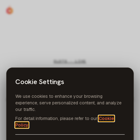
SLOTS · LIVE
Shivering Strings
Shivering Strings echoes through a haunted
stage, where twisted tales unfold in flickering light
and silence holds its breath.
TIPO
LINES
Slots
25 Lines