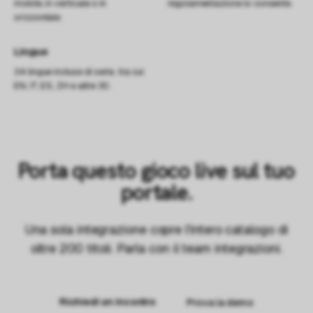
orizzontale.
Lingue
34 lingue incluse di serie, tra cui
EN, IT, ES, ZH e altre 30.
Porta questo gioco live sul tuo
portale.
Una sola integrazione copre l'intero catalogo di
oltre 200 titoli. Parla con il team integrazioni.
Richiedi un incontro
Prova la demo