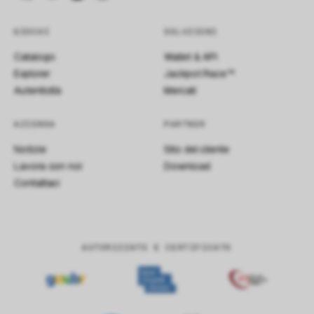
GIOCHI
SOLUZIONI
Catalogo
Wallet & API
Explorer
Jackpot Race™
Autenticità
Mercati
AZIENDA
PARTNER
Notizie
Sito del cliente
Lavora con noi
Download
Contattaci
AUTORIZZATO E CERTIFICATO