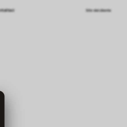
ntattaci
Sito del cliente