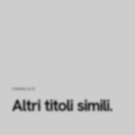
CORRELATI
Altri titoli simili.
SLOTS
SLOTS
Rhythm Nights
Galaxy 