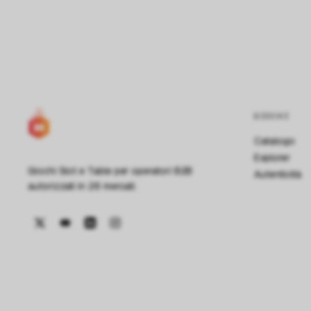
GIOCHI
Catalogo
Explorer
Giochi Slot e Table per operatori B2B
Autenticità
autorizzati in 26 mercati.