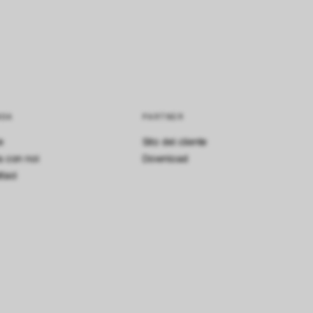
NDA
PARTNER
e
Sito del cliente
a con noi
Download
taci