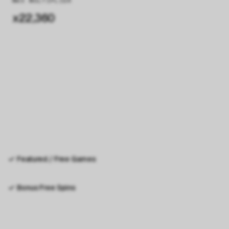
MAX MULTIPLIER
x22,360
Featured / Free Games
Bonus Free Spins