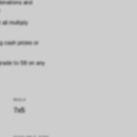
binations and
!
 all multiply
g cash prizes or
grade to 58 on any
REELS
7x5