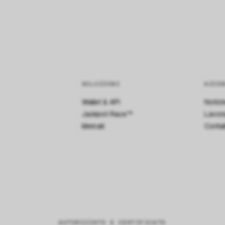
SOLUZIONI
AZIE
Wallet & API
Notizi
Jackpot Race™
Lavor
Mercati
Contat
AUTORIZZATO E CERTIFICATO