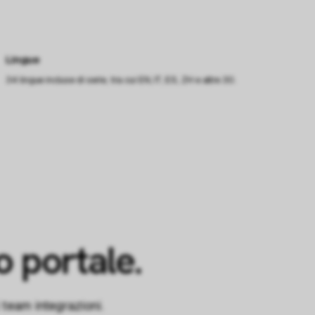
Lingue
34 lingue incluse di serie, tra cui EN, IT, ES, ZH e altre 30.
o portale.
l team integrazioni.