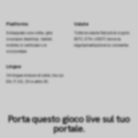
Platforms
Valute
Sviluppato una volta, gira
Tutte le valute fiat più le crypto
ovunque: desktop, tablet,
(BTC, ETH, USDT) dove la
mobile, in verticale o in
regolamentazione lo consente.
orizzontale.
Lingue
34 lingue incluse di serie, tra cui
EN, IT, ES, ZH e altre 30.
Porta questo gioco live sul tuo
portale.
Una sola integrazione copre l'intero catalogo di