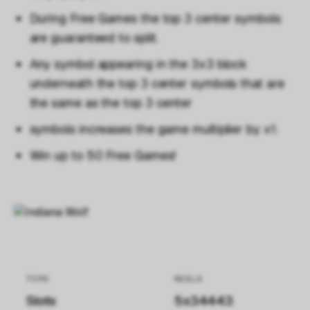
During Free Games the top 3 center symbols
are guaranteed to split.
Any symbol appearing in the 3x3 block
underneath the top 3 center symbols that are
the same as the top 3 center
symbols increases the game multiplier by x1.
Win up to 50 Free Games!
TIPO
REELS
Slots
5x34443