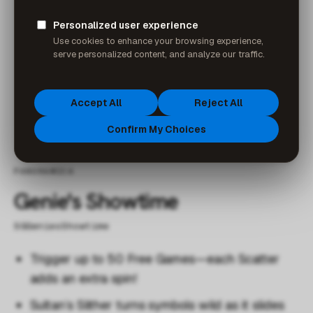
Prova la demo
PANORAMICA
Genie's Showtime
SGGeniesShowtime
Trigger up to 50 Free Games—each Scatter
adds an extra spin!
Sultan’s Slither turns symbols wild as it slides