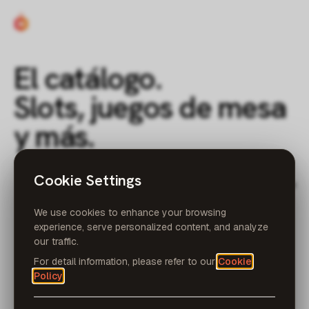
El catálogo.
Slots, juegos de mesa
y más.
Todos
Más jugados
Novedades
Slots
Juegos d
7 TÍTULOS
GRID
EXPLORER
SLOTS · 2026
SLOTS · 2026
SLOTS · 2026
SLOTS · 2026
Rhythm Nights
Galaxy Babies
SLOTS · 2026
SLOTS · 2026
Happy Hatchlings
Nuwa Deluxe
SLOTS · 2026
Steampunk Plinko
Raiden Shogun
Prosperity Horse